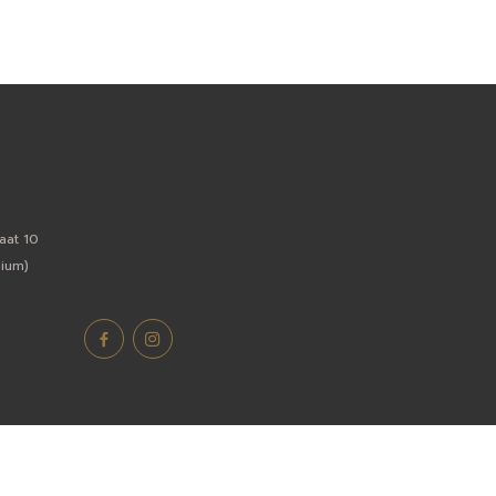
T
aat 10
gium)