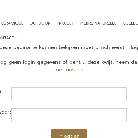
CÉRAMIQUE
OUTDOOR
PROJECT
PIERRE NATURELLE
COLLEC
ONTACT
eze pagina te kunnen bekijken moet u zich eerst inlo
nog geen login gegevens of bent u deze kwijt, neem d
met ons op
.
:
oord:
Inloggen