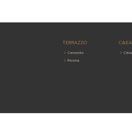
TERRAZZO
C&EA
Cemento
Céra
Resina