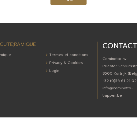
CONTAC
CUTE;RAMIQUE
mique
Termes et conditions
Cominotto nv
Privacy & Cookies
Priester Schrursstr
Login
8500 Kortrijk (Bel
+32 (0)56 61 21 02
info@cominotto-
trappen.be