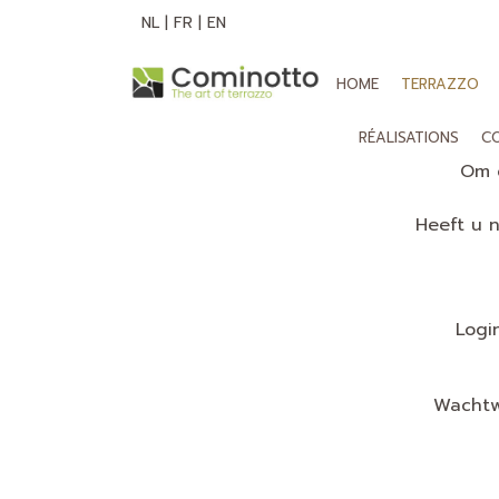
NL
|
FR
|
EN
HOME
TERRAZZO
RÉALISATIONS
C
Om d
Heeft u 
Login
Wachtw